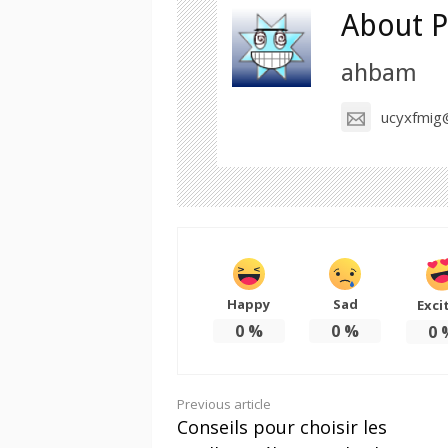
About P
ahbam
ucyxfmig@
Happy
Sad
Exci
0
%
0
%
0
Continue
Previous article
Conseils pour choisir les
Reading