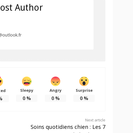
ost Author
outlook.fr
Sleepy
Angry
Surprise
ted
0
%
0
%
0
%
%
Next article
Soins quotidiens chien : Les 7