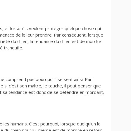
, et lorsqu’ils veulent protéger quelque chose qui
 menace de le leur prendre. Par conséquent, lorsque
iété du chien, la tendance du chien est de mordre
 tranquille.
 ne comprend pas pourquoi il se sent ainsi. Par
si c’est son maître, le touche, il peut penser que
 et sa tendance est donc de se défendre en mordant.
 les humains. C’est pourquoi, lorsque quelqu’un le
nue du chien pour lui-même est de mordre en retour.