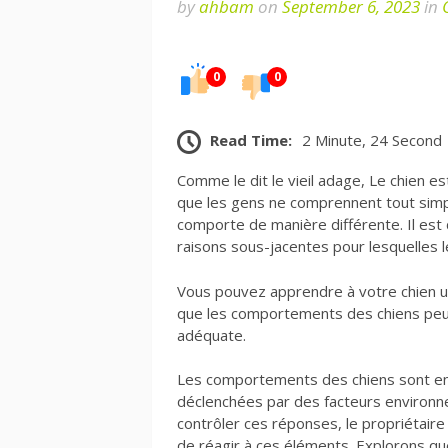
by
ahbam
on
September 6, 2023
in
0
0
Read Time:
2 Minute, 24 Second
Comme le dit le vieil adage, Le chien es
que les gens ne comprennent tout simp
comporte de manière différente. Il es
raisons sous-jacentes pour lesquelles 
Vous pouvez apprendre à votre chien 
que les comportements des chiens peuv
adéquate.
Les comportements des chiens sont en 
déclenchées par des facteurs environn
contrôler ces réponses, le propriétair
de réagir à ces éléments. Explorons q