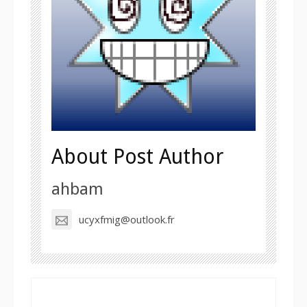
About Post Author
ahbam
ucyxfmig@outlook.fr