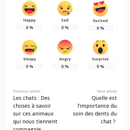
Happy
Sad
Excited
0
%
0
%
0
%
Sleepy
Angry
Surprise
0
%
0
%
0
%
Continue
Previous article
Next article
Les chats : Des
Quelle est
Reading
choses à savoir
l’importance du
sur ces animaux
soin des dents du
qui nous tiennent
chat ?
compagnie