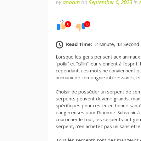
by
ahbam
on
September 6, 2023
in
0
0
Read Time:
2 Minute, 43 Second
Lorsque les gens pensent aux animaux d
“poilu” et “câlin” leur viennent à l’espr
cependant, ces mots ne conviennent pa
animaux de compagnie intéressants, et
Choisir de posséder un serpent de comp
serpents peuvent devenir grands, mang
spécifiques pour rester en bonne sant
dangereuses pour l’homme. Subvenir à 
couronner le tout, les serpents ont gé
serpent, n’en achetez pas un sans être
Tous les serpents sont des mangeurs 