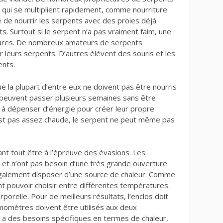
, qui se multiplient rapidement, comme nourriture
 de nourrir les serpents avec des proies déjà
s. Surtout si le serpent n’a pas vraiment faim, une
essures. De nombreux amateurs de serpents
leurs serpents. D’autres élèvent des souris et les
ents.
e la plupart d’entre eux ne doivent pas être nourris
s peuvent passer plusieurs semaines sans être
as à dépenser d’énergie pour créer leur propre
 n’est pas assez chaude, le serpent ne peut même pas
vant tout être à l’épreuve des évasions. Les
n et n’ont pas besoin d’une très grande ouverture
 également disposer d’une source de chaleur. Comme
ent pouvoir choisir entre différentes températures.
orporelle. Pour de meilleurs résultats, l’enclos doit
rmomètres doivent être utilisés aux deux
a des besoins spécifiques en termes de chaleur,