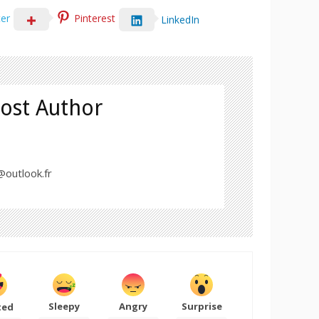
ter
Pinterest
LinkedIn
ost Author
outlook.fr
Sleepy
Angry
Surprise
ted