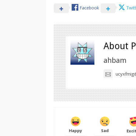
Facebook
Twit
About P
ahbam
ucyxfmig@
Happy
Sad
Exci