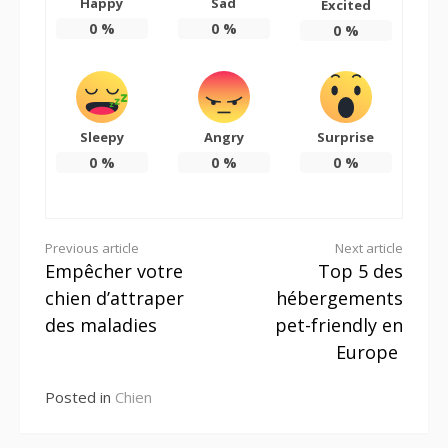
Happy
Sad
Excited
0
%
0
%
0
%
Sleepy
Angry
Surprise
0
%
0
%
0
%
Continue
Previous article
Next article
Empêcher votre
Top 5 des
Reading
chien d’attraper
hébergements
des maladies
pet-friendly en
Europe
Posted in
Chien