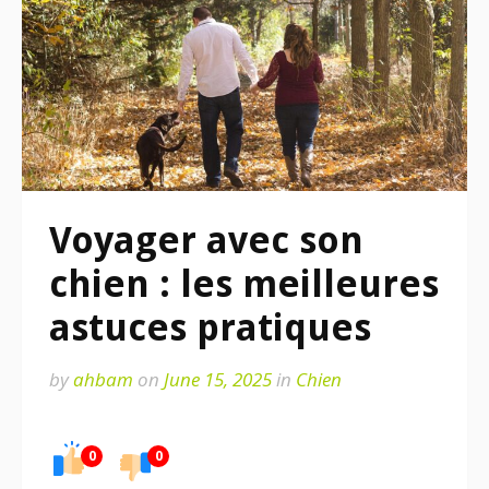
Voyager avec son
chien : les meilleures
astuces pratiques
by
ahbam
on
June 15, 2025
in
Chien
0
0